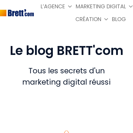
L’AGENCE
MARKETING DIGITAL
CRÉATION
BLOG
P
a
g
e
Le blog BRETT'com
d
'
a
Tous les secrets d'un
c
marketing digital réussi
c
u
e
i
l
Page précédente
Page suivante