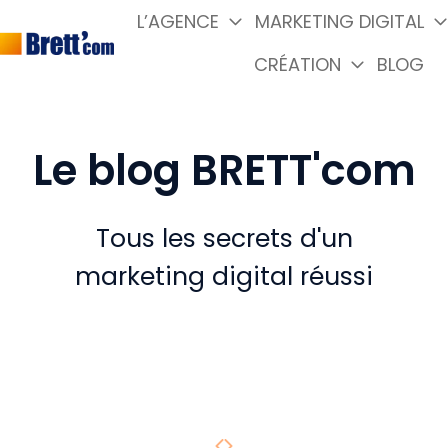
L’AGENCE
MARKETING DIGITAL
CRÉATION
BLOG
P
a
g
e
Le blog BRETT'com
d
'
a
Tous les secrets d'un
c
marketing digital réussi
c
u
e
i
l
Page précédente
Page suivante