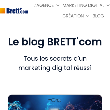
L’AGENCE
MARKETING DIGITAL
CRÉATION
BLOG
P
a
g
e
Le blog BRETT'com
d
'
a
Tous les secrets d'un
c
marketing digital réussi
c
u
e
i
l